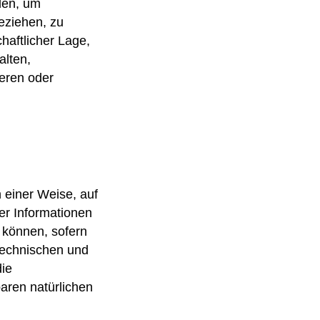
den, um
eziehen, zu
haftlicher Lage,
alten,
ieren oder
 einer Weise, auf
r Informationen
 können, sofern
technischen und
die
baren natürlichen