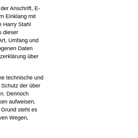
er Anschrift, E-
im Einklang mit
 Harry Stahl
 dieser
Art, Umfang und
zogenen Daten
tzerklärung über
che technische und
 Schutz der über
len. Dennoch
ken aufweisen,
 Grund steht es
tiven Wegen,