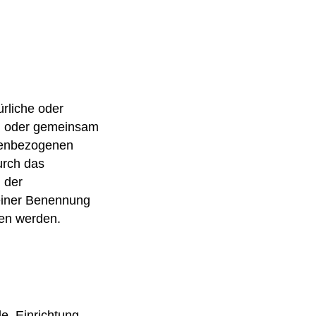
ürliche oder
ein oder gemeinsam
onenbezogenen
urch das
 der
seiner Benennung
en werden.
de, Einrichtung