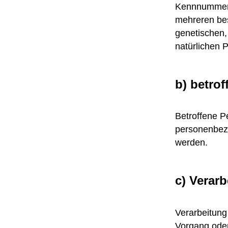
Kennnummer, 
mehreren bes
genetischen, 
natürlichen P
b) betro
Betroffene Pe
personenbezo
werden.
c) Verar
Verarbeitung 
Vorgang ode