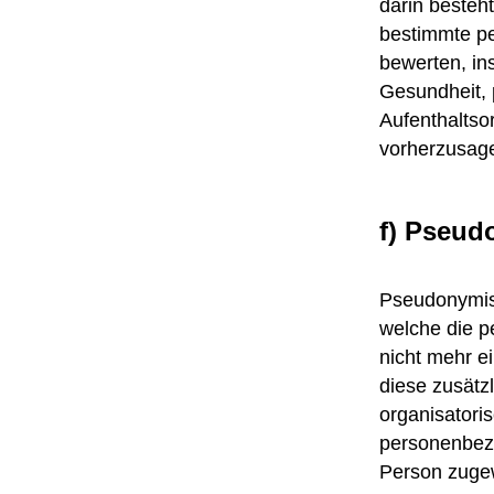
darin beste
bestimmte pe
bewerten, in
Gesundheit, p
Aufenthaltso
vorherzusag
f) Pseud
Pseudonymisi
welche die p
nicht mehr e
diese zusätz
organisatori
personenbezog
Person zuge