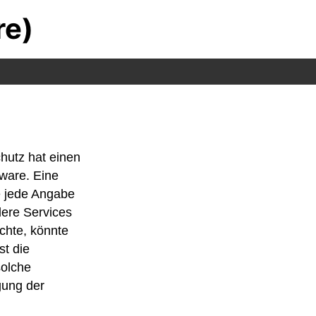
re)
hutz hat einen
tware. Eine
ne jede Angabe
ere Services
chte, könnte
st die
solche
gung der