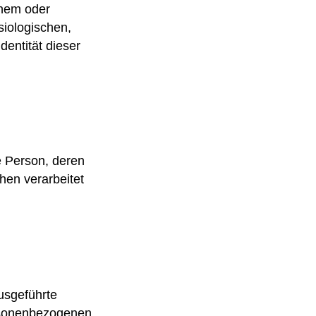
inem oder
iologischen,
dentität dieser
he Person, deren
hen verarbeitet
ausgeführte
rsonenbezogenen